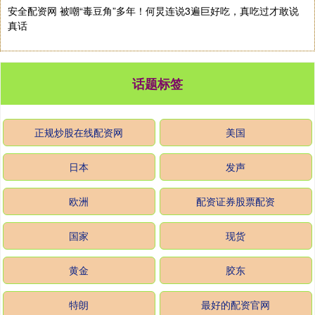
安全配资网 被嘲“毒豆角”多年！何炅连说3遍巨好吃，真吃过才敢说
真话
话题标签
正规炒股在线配资网
美国
日本
发声
欧洲
配资证券股票配资
国家
现货
黄金
胶东
特朗
最好的配资官网