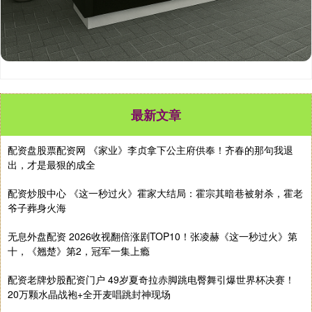
最新文章
配资盘股票配资网 《家业》李贞拿下公主府供奉！齐春的那句我退
出，才是最狠的成全
配资炒股中心 《这一秒过火》霍家大结局：霍宗其暗巷被射杀，霍老
爷子葬身火海
无息外盘配资 2026收视翻倍涨剧TOP10！张凌赫《这一秒过火》第
十，《翘楚》第2，冠军一集上瘾
配资老牌炒股配资门户 49岁夏奇拉赤脚跳电臀舞引爆世界杯决赛！
20万颗水晶战袍+全开麦唱跳封神现场