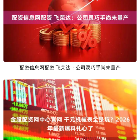
配资信息网配资 飞荣达：公司灵巧手尚未量产