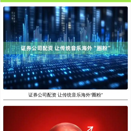
证券公司配资 让传统音乐海外“圈粉”