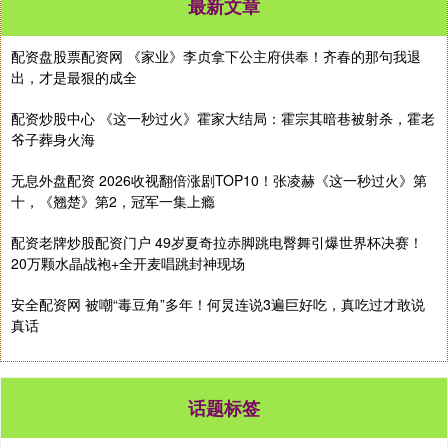
最新文章
配资盘股票配资网 《家业》李贞拿下公主府供奉！齐春的那句我退
出，才是最狠的成全
配资炒股中心 《这一秒过火》霍家大结局：霍宗其暗巷被射杀，霍老
爷子葬身火海
无息外盘配资 2026收视翻倍涨剧TOP10！张凌赫《这一秒过火》第
十，《翘楚》第2，冠军一集上瘾
配资老牌炒股配资门户 49岁夏奇拉赤脚跳电臀舞引爆世界杯决赛！
20万颗水晶战袍+全开麦唱跳封神现场
安全配资网 被嘲“毒豆角”多年！何炅连说3遍巨好吃，真吃过才敢说
真话
话题标签